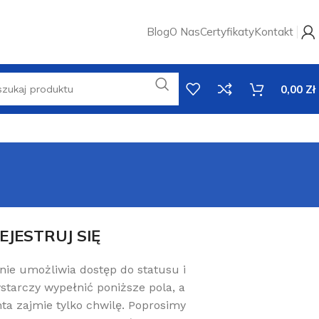
Blog
O Nas
Certyfikaty
Kontakt
0,00
Zł
EJESTRUJ SIĘ
ronie umożliwia dostęp do statusu i
starczy wypełnić poniższe pola, a
ta zajmie tylko chwilę. Poprosimy