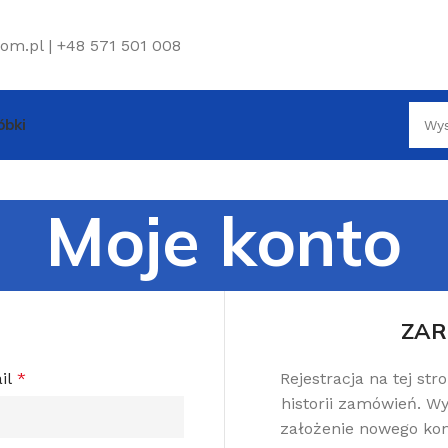
om.pl | +48 571 501 008
bki
Moje konto
ZAR
il
*
Rejestracja na tej st
historii zamówień. Wy
założenie nowego kon