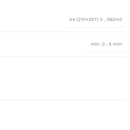
A4 (210×297) 0
,
062m2
min. 0
,
5 mm