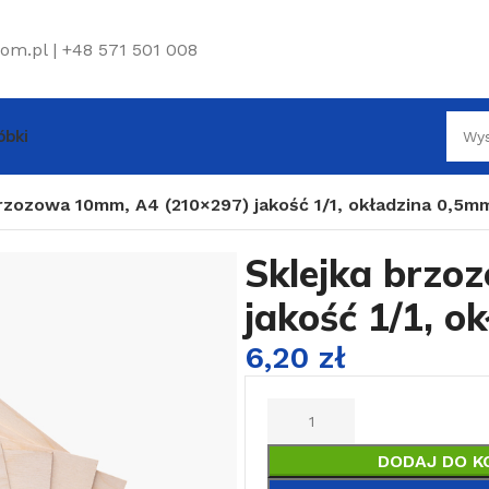
om.pl | +48 571 501 008
bki
rzozowa 10mm, A4 (210×297) jakość 1/1, okładzina 0,5m
Sklejka brzo
jakość 1/1, 
6,20
zł
DODAJ DO K