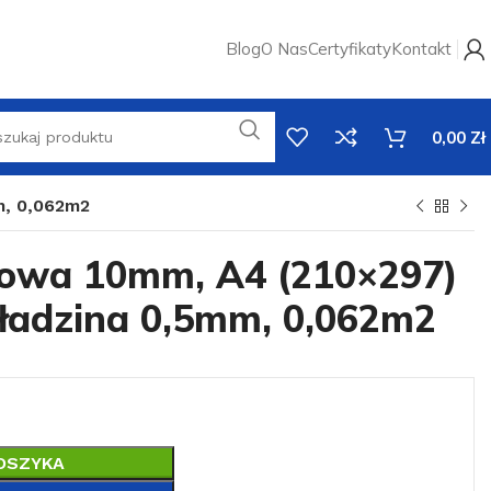
Blog
O Nas
Certyfikaty
Kontakt
0,00
Zł
m, 0,062m2
zowa 10mm, A4 (210×297)
okładzina 0,5mm, 0,062m2
OSZYKA