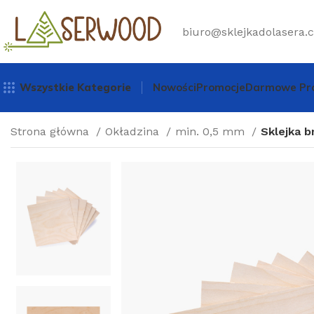
biuro@sklejkadolasera.c
Wszystkie Kategorie
Nowości
Promocje
Darmowe Pró
Strona główna
Okładzina
min. 0,5 mm
Sklejka b